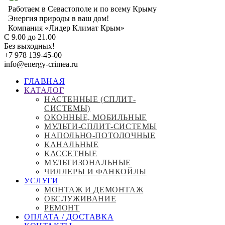
Перейти
Работаем в Севастополе и по всему Крыму
к
Энергия природы в ваш дом!
основному
Компания «Лидер Климат Крым»
содержанию
С 9.00 до 21.00
Без выходных!
+7 978 139-45-00
info@energy-crimea.ru
ГЛАВНАЯ
КАТАЛОГ
Main
НАСТЕННЫЕ (СПЛИТ-
navigation
СИСТЕМЫ)
ОКОННЫЕ, МОБИЛЬНЫЕ
МУЛЬТИ-СПЛИТ-СИСТЕМЫ
НАПОЛЬНО-ПОТОЛОЧНЫЕ
КАНАЛЬНЫЕ
КАССЕТНЫЕ
МУЛЬТИЗОНАЛЬНЫЕ
ЧИЛЛЕРЫ И ФАНКОЙЛЫ
УСЛУГИ
МОНТАЖ И ДЕМОНТАЖ
ОБСЛУЖИВАНИЕ
РЕМОНТ
ОПЛАТА / ДОСТАВКА