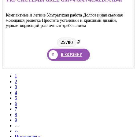
Компактные и легкие Ультратихая работа Долговечная съемная
моющаяся решетка Простота установки и красивый дизайн,
удовлетворяющий различным требованиям
25700
₽
В КОРЗИНУ
Текущая
1
страница
Page
2
Нумерация
Page
3
страниц
Page
4
Page
5
Page
6
Page
7
Page
8
Page
9
…
Следующая
››
страница
Последняя
Последняя »