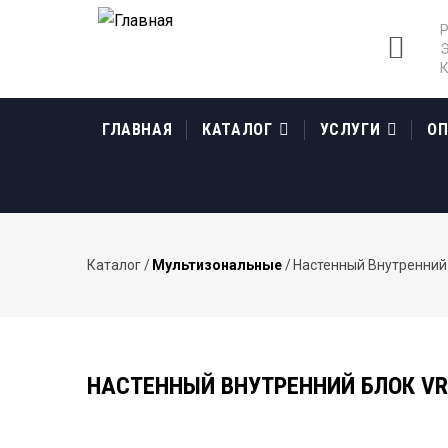
Перейти
Р
к
Э
К
основному
содержанию
MAIN
NAVIGATION
ГЛАВНАЯ
КАТАЛОГ
УСЛУГИ
ОП
Каталог
/
Мультизональные
/
Настенный Внутренний
Строка
навигации
НАСТЕННЫЙ ВНУТРЕННИЙ БЛОК VR