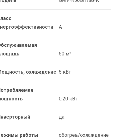
Модель
GMV-R50G/NaG-K
Класс
энергоэффективности
A
Обслуживаемая
площадь
50 м²
Мощность, охлаждение
5 кВт
Потребляемая
мощность
0,20 кВт
Инверторный
да
Режимы работы
обогрев/охлаждение