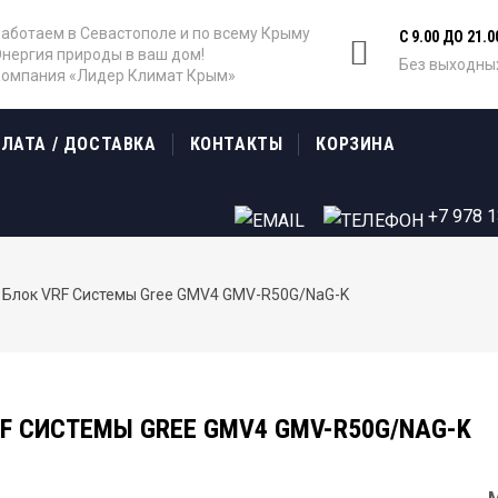
аботаем в Севастополе и по всему Крыму
С 9.00 ДО 21.0
нергия природы в ваш дом!
Без выходны
омпания «Лидер Климат Крым»
ЛАТА / ДОСТАВКА
КОНТАКТЫ
КОРЗИНА
+7 978 
 Блок VRF Системы Gree GMV4 GMV-R50G/NaG-K
F СИСТЕМЫ GREE GMV4 GMV-R50G/NAG-K