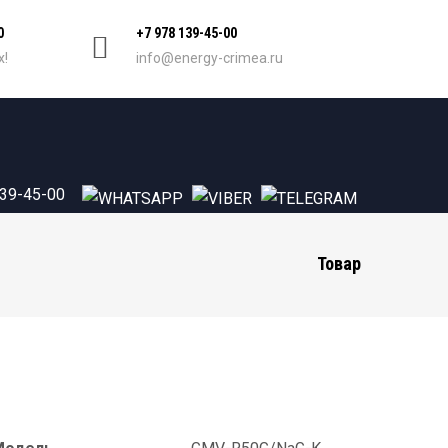
0
+7 978 139-45-00
х!
info@energy-crimea.ru
139-45-00
Товар