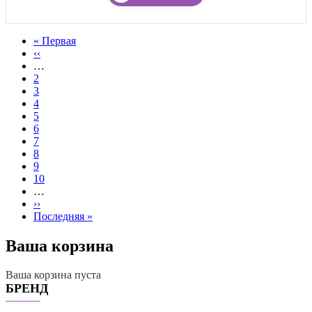
Первая
« Первая
страница
←
‹‹
Нумерация
…
страниц
Page
2
Page
3
Page
4
Page
5
Текущая
6
страница
Page
7
Page
8
Page
9
Page
10
…
Следующая
››
страница
Последняя
Последняя »
страница
Ваша корзина
Ваша корзина пуста
БРЕНД