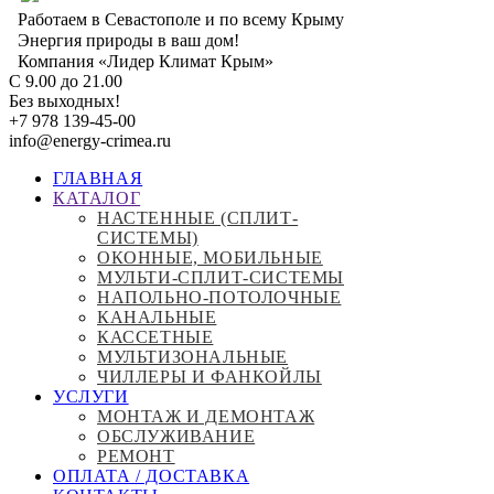
Перейти
Работаем в Севастополе и по всему Крыму
к
Энергия природы в ваш дом!
основному
Компания «Лидер Климат Крым»
содержанию
С 9.00 до 21.00
Без выходных!
+7 978 139-45-00
info@energy-crimea.ru
ГЛАВНАЯ
КАТАЛОГ
Main
НАСТЕННЫЕ (СПЛИТ-
navigation
СИСТЕМЫ)
ОКОННЫЕ, МОБИЛЬНЫЕ
МУЛЬТИ-СПЛИТ-СИСТЕМЫ
НАПОЛЬНО-ПОТОЛОЧНЫЕ
КАНАЛЬНЫЕ
КАССЕТНЫЕ
МУЛЬТИЗОНАЛЬНЫЕ
ЧИЛЛЕРЫ И ФАНКОЙЛЫ
УСЛУГИ
МОНТАЖ И ДЕМОНТАЖ
ОБСЛУЖИВАНИЕ
РЕМОНТ
ОПЛАТА / ДОСТАВКА