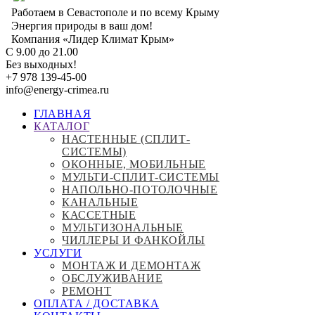
Перейти
Работаем в Севастополе и по всему Крыму
к
Энергия природы в ваш дом!
основному
Компания «Лидер Климат Крым»
содержанию
С 9.00 до 21.00
Без выходных!
+7 978 139-45-00
info@energy-crimea.ru
ГЛАВНАЯ
КАТАЛОГ
Main
НАСТЕННЫЕ (СПЛИТ-
navigation
СИСТЕМЫ)
ОКОННЫЕ, МОБИЛЬНЫЕ
МУЛЬТИ-СПЛИТ-СИСТЕМЫ
НАПОЛЬНО-ПОТОЛОЧНЫЕ
КАНАЛЬНЫЕ
КАССЕТНЫЕ
МУЛЬТИЗОНАЛЬНЫЕ
ЧИЛЛЕРЫ И ФАНКОЙЛЫ
УСЛУГИ
МОНТАЖ И ДЕМОНТАЖ
ОБСЛУЖИВАНИЕ
РЕМОНТ
ОПЛАТА / ДОСТАВКА