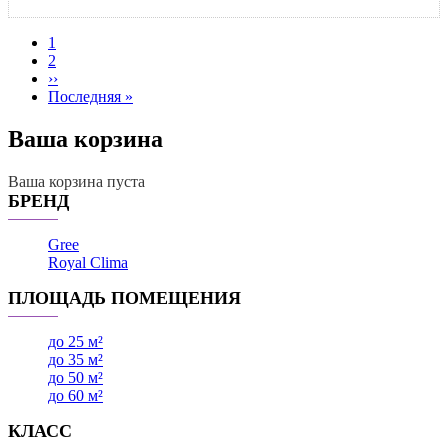
Текущая
1
страница
Page
2
Нумерация
Следующая
››
страниц
страница
Последняя
Последняя »
страница
Ваша корзина
Ваша корзина пуста
БРЕНД
Gree
Royal Clima
ПЛОЩАДЬ ПОМЕЩЕНИЯ
до 25 м²
до 35 м²
до 50 м²
до 60 м²
КЛАСС