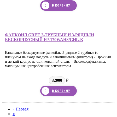
В КОРЗИНУ
ФАНКОЙЛ GREE 2-ТРУБНЫЙ И 3-РЯДНЫЙ
БЕСКОРПУСНЫЙ FP-170WAHS/GHL-K
Канальные бескорпусные фанкойлы 3-рядные 2-трубные (с
пленумом на входе воздуха и алюминиевым фильтром) - Прочный
и легкий корпус из оцинкованной стали. - Высокоэффективные
малошумные центробежные вентиляторы.
32000
₽
В КОРЗИНУ
Первая
« Первая
страница
←
‹‹
Нумерация