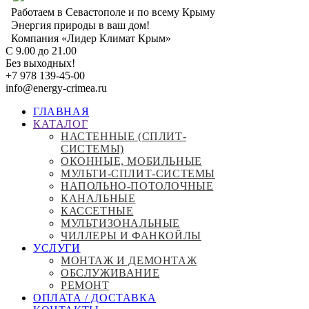
Перейти
Работаем в Севастополе и по всему Крыму
к
Энергия природы в ваш дом!
основному
Компания «Лидер Климат Крым»
содержанию
С 9.00 до 21.00
Без выходных!
+7 978 139-45-00
info@energy-crimea.ru
ГЛАВНАЯ
КАТАЛОГ
Main
НАСТЕННЫЕ (СПЛИТ-
navigation
СИСТЕМЫ)
ОКОННЫЕ, МОБИЛЬНЫЕ
МУЛЬТИ-СПЛИТ-СИСТЕМЫ
НАПОЛЬНО-ПОТОЛОЧНЫЕ
КАНАЛЬНЫЕ
КАССЕТНЫЕ
МУЛЬТИЗОНАЛЬНЫЕ
ЧИЛЛЕРЫ И ФАНКОЙЛЫ
УСЛУГИ
МОНТАЖ И ДЕМОНТАЖ
ОБСЛУЖИВАНИЕ
РЕМОНТ
ОПЛАТА / ДОСТАВКА