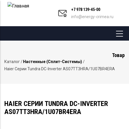
Перейти
+7 978 139-45-00
к
info@energy-crimea.ru
основному
содержанию
Товар
Каталог
/
Настенные (сплит-Системы)
/
Строка
Haier Серии Tundra DC-Inverter AS07TT3HRA/1U07BR4ERA
навигации
HAIER СЕРИИ TUNDRA DC-INVERTER
AS07TT3HRA/1U07BR4ERA